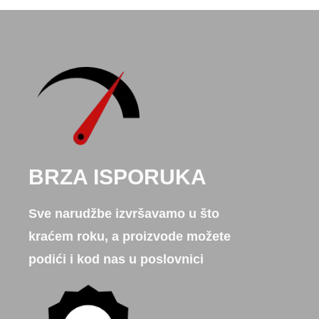
BRZA ISPORUKA
Sve narudžbe izvršavamo u što
kraćem roku, a proizvode možete
podići i kod nas u poslovnici