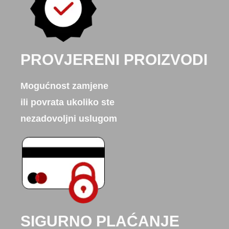
PROVJERENI PROIZVODI
Mogućnost zamjene
ili povrata ukoliko ste
nezadovoljni uslugom
SIGURNO PLAĆANJE