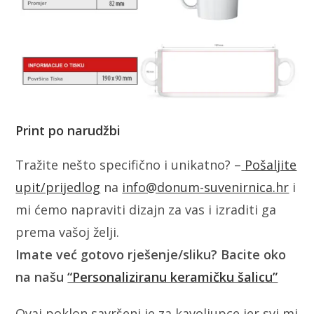
Print po narudžbi
Tražite nešto specifično i unikatno? –
Pošaljite
upit/prijedlog
na
info@donum-suvenirnica.hr
i
mi ćemo napraviti dizajn za vas i izraditi ga
prema vašoj želji.
Imate već gotovo rješenje/sliku? Bacite oko
na našu
“Personaliziranu keramičku šalicu”
Ovaj poklon savršeni je za kavoljupce jer svi mi