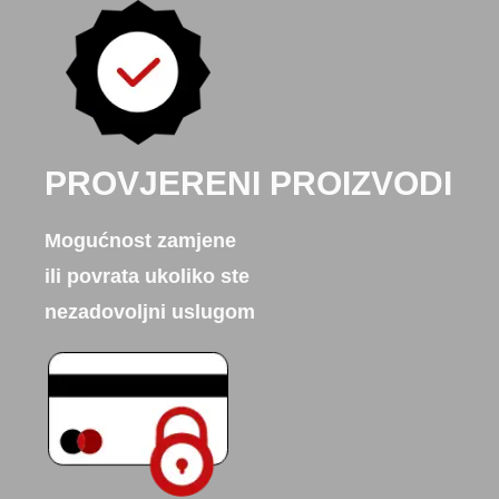
PROVJERENI PROIZVODI
Mogućnost zamjene
ili povrata ukoliko ste
nezadovoljni uslugom