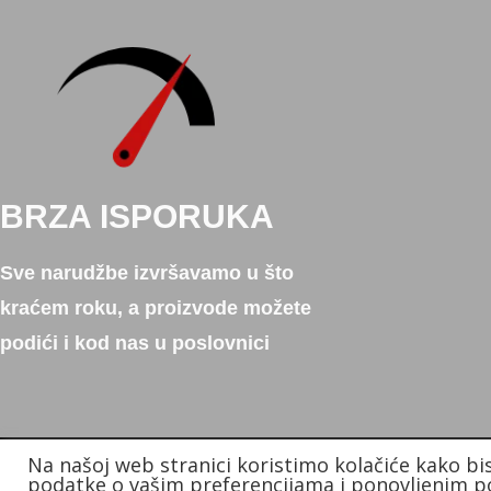
BRZA ISPORUKA
Sve narudžbe izvršavamo u što
kraćem roku, a proizvode možete
podići i kod nas u poslovnici
Na našoj web stranici koristimo kolačiće kako bi
Copyright © 2026. Donum d.o.o.
podatke o vašim preferencijama i ponovljenim po