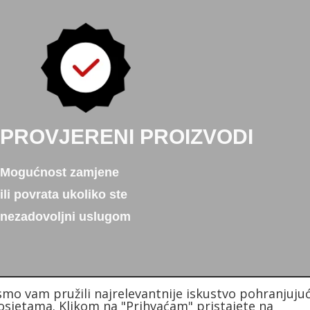
PROVJERENI PROIZVODI
Mogućnost zamjene
ili povrata ukoliko ste
nezadovoljni uslugom
smo vam pružili najrelevantnije iskustvo pohranjujuć
sjetama. Klikom na "Prihvaćam" pristajete na