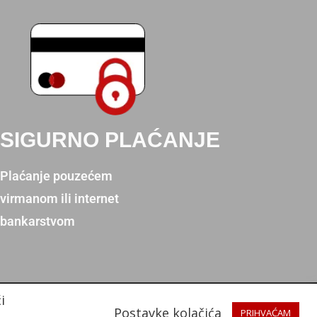
SIGURNO PLAĆANJE
Plaćanje pouzećem
virmanom ili internet
bankarstvom
i
Postavke kolačića
PRIHVAĆAM