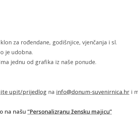
lon za rođendane, godišnjice, vjenčanja i sl.
o je udobna.
žima jednu od grafika iz naše ponude.
jite upit/prijedlog
na
info@donum-suvenirnica.hr
i m
ko na našu
“Personalizranu žensku majicu”