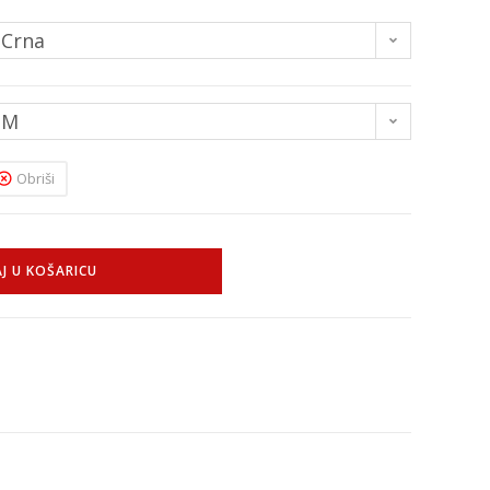
Crna
M
Obriši
J U KOŠARICU