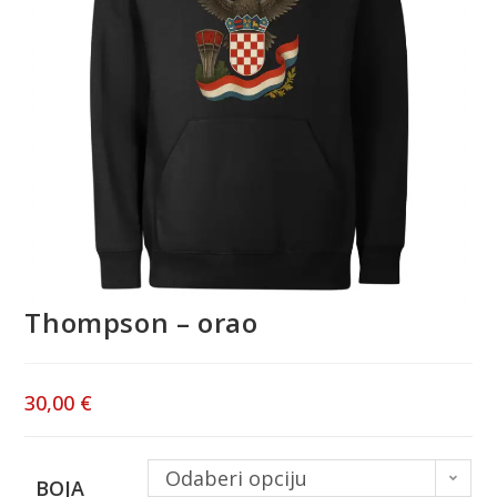
Thompson – orao
30,00
€
Odaberi opciju
BOJA