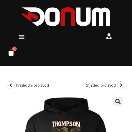
Prethodni proizvod
Slijedeći proizvod