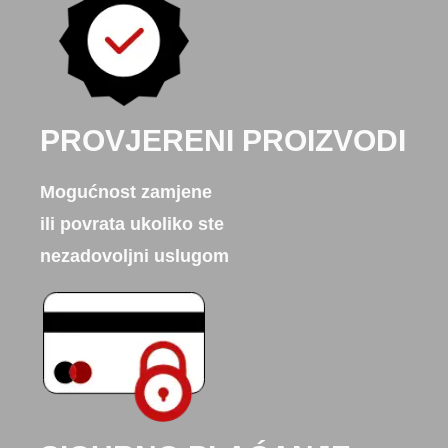
PROVJERENI PROIZVODI
Mogućnost zamjene
ili povrata ukoliko ste
nezadovoljni uslugom