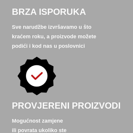
BRZA ISPORUKA
Sve narudžbe izvršavamo u što
kraćem roku, a proizvode možete
podići i kod nas u poslovnici
PROVJERENI PROIZVODI
Mogućnost zamjene
ili povrata ukoliko ste