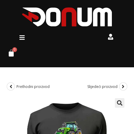
Prethodni proizvod
Slijedeći proizvod