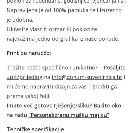
poklon za rođendane, godišnjice, vjenčanja i sl.
Napravljena je od 100% pamuka te i izuzetno
je udobna.
Ukrasite vlastiti ormar ili poklonite
najdražima jednu od grafika iz naše ponude.
Print po narudžbi
Tražite nešto specifično i unikatno? –
Pošaljite
upit/prijedlog
na
info@donum-suvenirnica.hr
i
mi ćemo napraviti dizajn za vas i izraditi ga
prema vašoj želji.
Imate već gotovo rješenje/sliku? Bacite oko
na našu
“Personalizranu mušku majicu”
Tehničke specifikacije