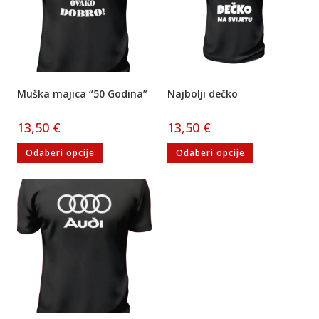
Muška majica “50 Godina”
Najbolji dečko
13,50
€
13,50
€
Odaberi opcije
Odaberi opcije