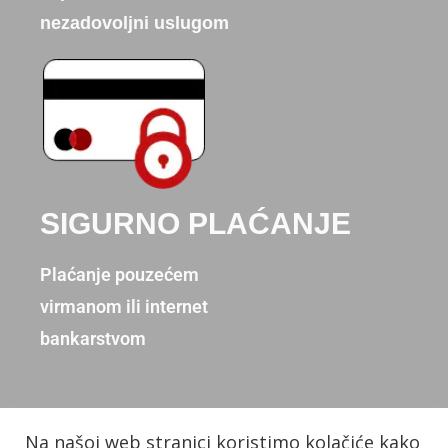
nezadovoljni uslugom
SIGURNO PLAĆANJE
Plaćanje pouzećem
virmanom ili internet
bankarstvom
Na našoj web stranici koristimo kolačiće kako
Copyright © 2026. Donum d.o.o.