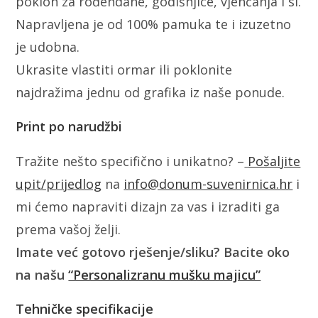
poklon za rođendane, godišnjice, vjenčanja i sl.
Napravljena je od 100% pamuka te i izuzetno
je udobna.
Ukrasite vlastiti ormar ili poklonite
najdražima jednu od grafika iz naše ponude.
Print po narudžbi
Tražite nešto specifično i unikatno? –
Pošaljite
upit/prijedlog
na
info@donum-suvenirnica.hr
i
mi ćemo napraviti dizajn za vas i izraditi ga
prema vašoj želji.
Imate već gotovo rješenje/sliku? Bacite oko
na našu
“Personalizranu mušku majicu”
Tehničke specifikacije