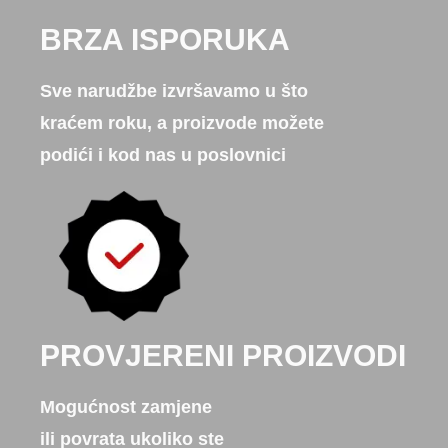
BRZA ISPORUKA
Sve narudžbe izvršavamo u što
kraćem roku, a proizvode možete
podići i kod nas u poslovnici
PROVJERENI PROIZVODI
Mogućnost zamjene
ili povrata ukoliko ste