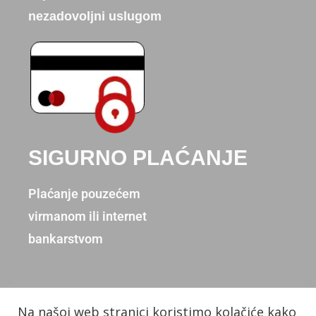
nezadovoljni uslugom
SIGURNO PLAĆANJE
Plaćanje pouzećem
virmanom ili internet
bankarstvom
Na našoj web stranici koristimo kolačiće kako
Copyright © 2026. Donum d.o.o.