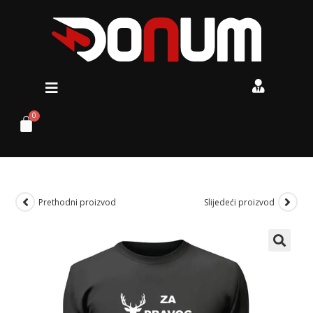
Prethodni proizvod
Slijedeći proizvod