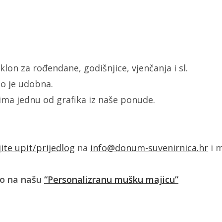
lon za rođendane, godišnjice, vjenčanja i sl.
o je udobna.
žima jednu od grafika iz naše ponude.
jite upit/prijedlog
na
info@donum-suvenirnica.hr
i m
ko na našu
“Personalizranu mušku majicu”