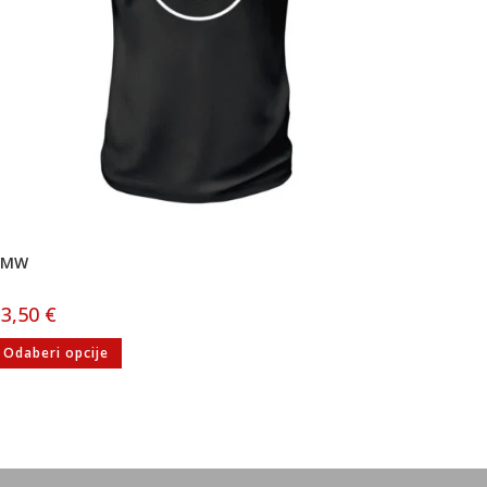
BMW
13,50
€
Odaberi opcije