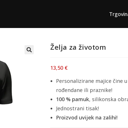
Trgovin
Želja za životom
13,50
€
Personalizirane majice čine u
rođendane ili praznike!
100 % pamuk
, silikonska ob
Jednostrani tisak!
Proizvod uvijek na zalihi!