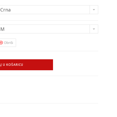
Crna
M
Obriši
J U KOŠARICU