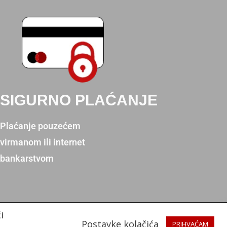
SIGURNO PLAĆANJE
Plaćanje pouzećem
virmanom ili internet
bankarstvom
i
Postavke kolačića
PRIHVAĆAM