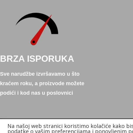
BRZA ISPORUKA
Sve narudžbe izvršavamo u što
kraćem roku, a proizvode možete
podići i kod nas u poslovnici
Na našoj web stranici koristimo kolačiće kako bi
Copyright © 2026. Donum d.o.o.
podatke o vašim preferencijama i ponovljenim po