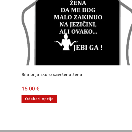
Bila bi ja skoro savršena žena
16,00
€
Odaberi opcije