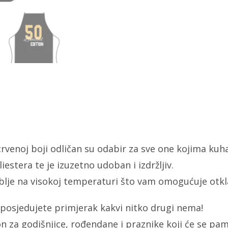
 crvenoj boji odličan su odabir za sve one kojima kuha
estera te je izuzetno udoban i izdržljiv.
blje na visokoj temperaturi što vam omogućuje otkla
posjedujete primjerak kakvi nitko drugi nema!
 za godišnjice, rođendane i praznike koji će se pamt