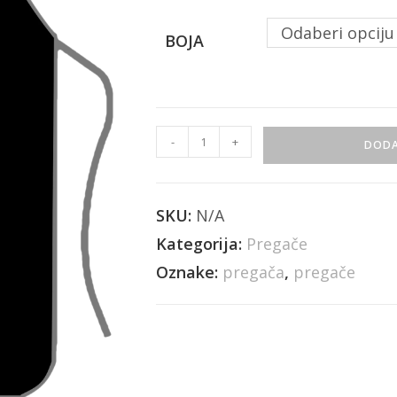
Odaberi opciju
BOJA
-
+
DODA
SKU:
N/A
Kategorija:
Pregače
Oznake:
pregača
,
pregače