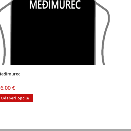
eđimurec
16,00
€
Odaberi opcije