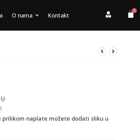
a
O nama
Kontakt
lji
!
i prilikom naplate možete dodati sliku u