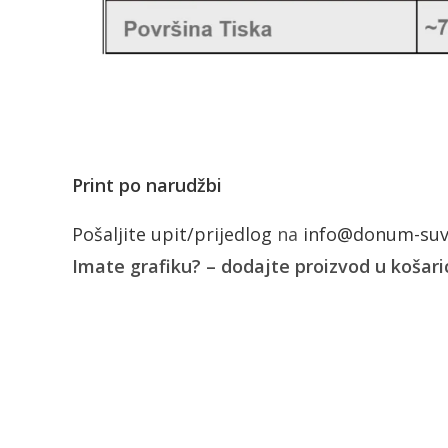
Print po narudžbi
Pošaljite upit/prijedlog
na
info@donum-suve
Imate grafiku? – dodajte proizvod u košaric