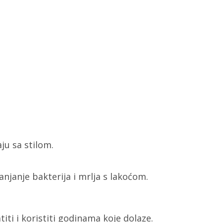
ju sa stilom.
njanje bakterija i mrlja s lakoćom.
iti i koristiti godinama koje dolaze.