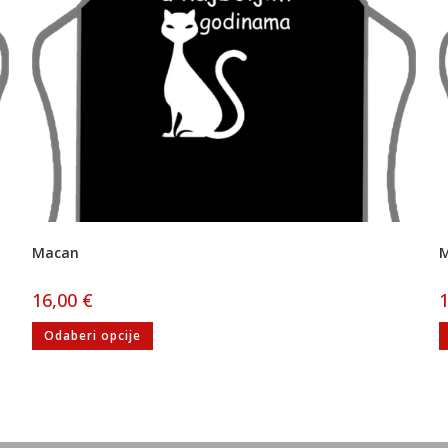
Macan
M
16,00
€
Odaberi opcije