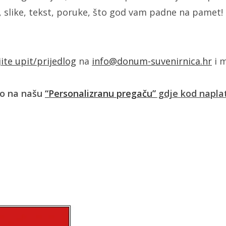
 slike, tekst, poruke, što god vam padne na pamet!
jite upit/prijedlog
na
info@donum-suvenirnica.hr
i m
ko na našu
“Personalizranu pregaču”
gdje kod naplate