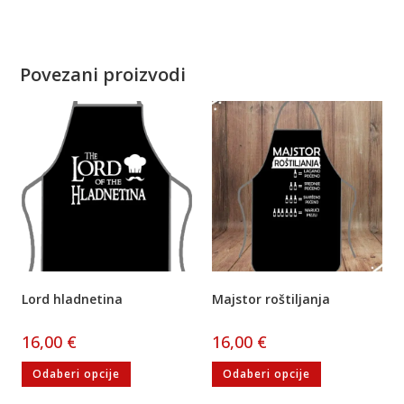
Povezani proizvodi
Lord hladnetina
Majstor roštiljanja
16,00
€
16,00
€
Odaberi opcije
Odaberi opcije