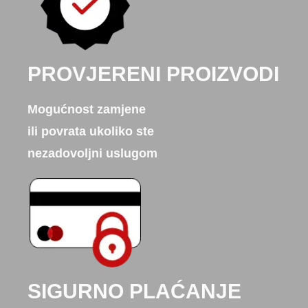
PROVJERENI PROIZVODI
Mogućnost zamjene
ili povrata ukoliko ste
nezadovoljni uslugom
SIGURNO PLAĆANJE