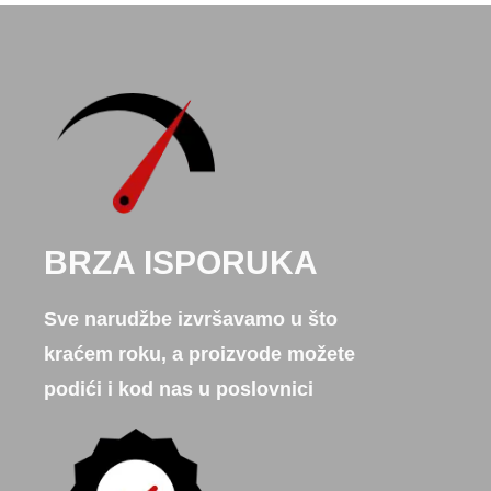
BRZA ISPORUKA
Sve narudžbe izvršavamo u što
kraćem roku, a proizvode možete
podići i kod nas u poslovnici