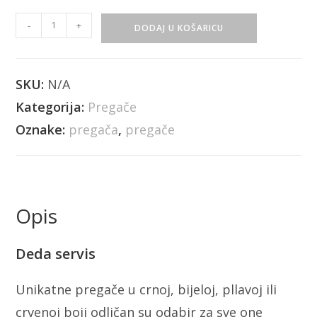
-
+
DODAJ U KOŠARICU
SKU:
N/A
Kategorija:
Pregače
Oznake:
pregača
,
pregače
Opis
Deda servis
Unikatne pregače u crnoj, bijeloj, pllavoj ili
crvenoj boji odličan su odabir za sve one