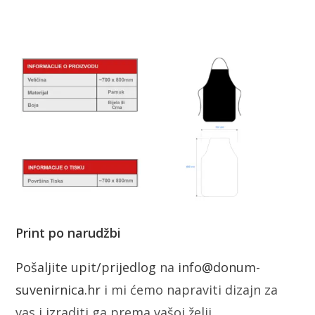
Print po narudžbi
Pošaljite upit/prijedlog
na
info@donum-
suvenirnica.hr
i mi ćemo napraviti dizajn za
vas i izraditi ga prema vašoj želji.