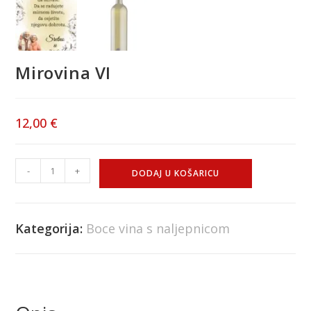
Mirovina VI
12,00
€
-
+
DODAJ U KOŠARICU
Kategorija:
Boce vina s naljepnicom