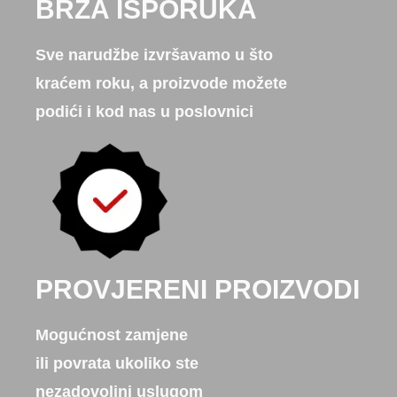
BRZA ISPORUKA
Sve narudžbe izvršavamo u što
kraćem roku, a proizvode možete
podići i kod nas u poslovnici
PROVJERENI PROIZVODI
Mogućnost zamjene
ili povrata ukoliko ste
nezadovoljni uslugom