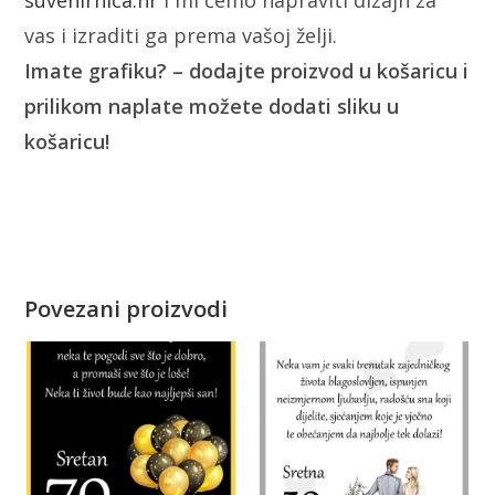
suvenirnica.hr
i mi ćemo napraviti dizajn za
vas i izraditi ga prema vašoj želji.
Imate grafiku? – dodajte proizvod u košaricu i
prilikom naplate možete dodati sliku u
košaricu!
Povezani proizvodi