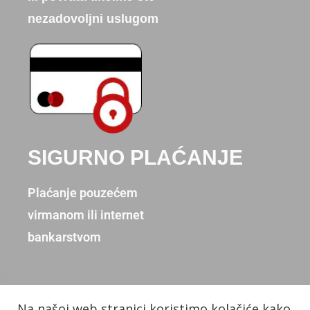
nezadovoljni uslugom
SIGURNO PLAĆANJE
Plaćanje pouzećem
virmanom ili internet
bankarstvom
Na našoj web stranici koristimo kolačiće kako