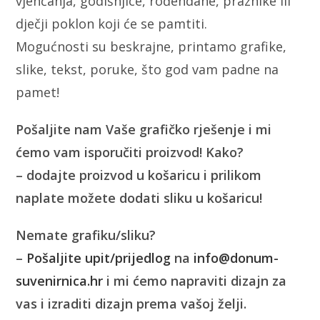
vjenčanja, godišnjice, rođendane, praznike ili
dječji poklon koji će se pamtiti.
Mogućnosti su beskrajne, printamo grafike,
slike, tekst, poruke, što god vam padne na
pamet!
Pošaljite nam Vaše grafičko rješenje i mi
ćemo vam isporučiti proizvod! Kako?
– dodajte proizvod u košaricu i prilikom
naplate možete dodati sliku u košaricu!
Nemate grafiku/sliku?
–
Pošaljite upit/prijedlog
na
info@donum-
suvenirnica.hr
i mi ćemo napraviti dizajn za
vas i izraditi dizajn prema vašoj želji.