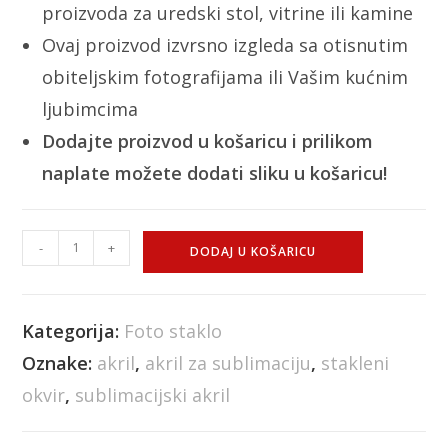
proizvoda za uredski stol, vitrine ili kamine
Ovaj proizvod izvrsno izgleda sa otisnutim
obiteljskim fotografijama ili Vašim kućnim
ljubimcima
Dodajte proizvod u košaricu i prilikom
naplate možete dodati sliku u košaricu!
-
+
DODAJ U KOŠARICU
Kategorija:
Foto staklo
Oznake:
akril
,
akril za sublimaciju
,
stakleni
okvir
,
sublimacijski akril