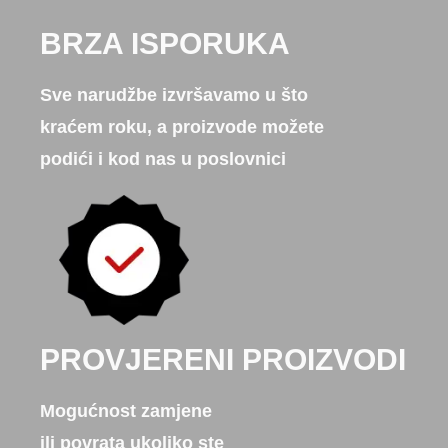
BRZA ISPORUKA
Sve narudžbe izvršavamo u što
kraćem roku, a proizvode možete
podići i kod nas u poslovnici
PROVJERENI PROIZVODI
Mogućnost zamjene
ili povrata ukoliko ste