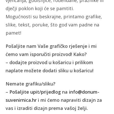
vjenčanja, godišnjice, rođendane, praznike ili
dječji poklon koji će se pamtiti.
Mogućnosti su beskrajne, printamo grafike,
slike, tekst, poruke, što god vam padne na
pamet!
Pošaljite nam Vaše grafičko rješenje i mi
ćemo vam isporučiti proizvod! Kako?
– dodajte proizvod u košaricu i prilikom
naplate možete dodati sliku u košaricu!
Nemate grafiku/sliku?
–
Pošaljite upit/prijedlog
na
info@donum-
suvenirnica.hr
i mi ćemo napraviti dizajn za
vas i izraditi dizajn prema vašoj želji.