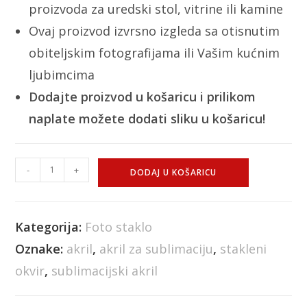
proizvoda za uredski stol, vitrine ili kamine
Ovaj proizvod izvrsno izgleda sa otisnutim
obiteljskim fotografijama ili Vašim kućnim
ljubimcima
Dodajte proizvod u košaricu i prilikom
naplate možete dodati sliku u košaricu!
-
+
DODAJ U KOŠARICU
Kategorija:
Foto staklo
Oznake:
akril
,
akril za sublimaciju
,
stakleni
okvir
,
sublimacijski akril