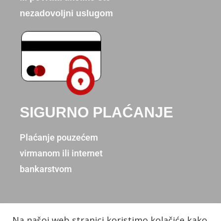
nezadovoljni uslugom
SIGURNO PLAĆANJE
Plaćanje pouzećem
virmanom ili internet
bankarstvom
Na našoj web stranici koristimo kolačiće kako