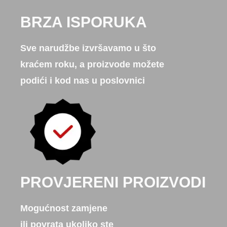
BRZA ISPORUKA
Sve narudžbe izvršavamo u što
kraćem roku, a proizvode možete
podići i kod nas u poslovnici
PROVJERENI PROIZVODI
Mogućnost zamjene
ili povrata ukoliko ste