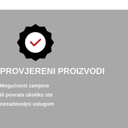
PROVJERENI PROIZVODI
Mogućnost zamjene
ili povrata ukoliko ste
nezadovoljni uslugom