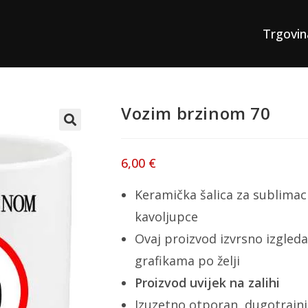
Trgovin
Vozim brzinom 70
6,00
€
Keramička šalica za sublimaci
kavoljupce
Ovaj proizvod izvrsno izgleda
grafikama po želji
Proizvod uvijek na zalihi
Izuzetno otporan, dugotrajni 