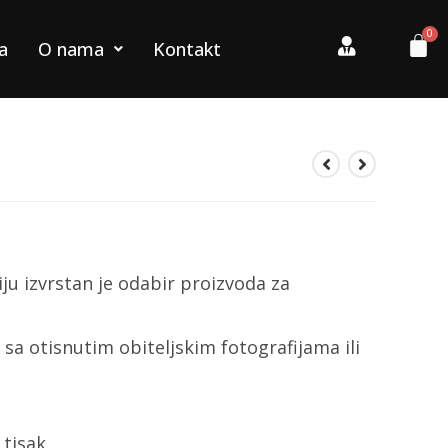
a
O nama
Kontakt
ju izvrstan je odabir proizvoda za
 sa otisnutim obiteljskim fotografijama ili
tisak.