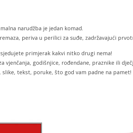
inimalna narudžba je jedan komad.
emaza, periva u perilici za suđe, zadržavajući prvotni
sjedujete primjerak kakvi nitko drugi nema!
a vjenčanja, godišnjice, rođendane, praznike ili dječj
 slike, tekst, poruke, što god vam padne na pamet!