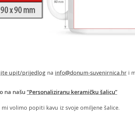
jite upit/prijedlog
na
info@donum-suvenirnica.hr
i m
ko na našu
“Personaliziranu keramičku šalicu”
 mi volimo popiti kavu iz svoje omiljene šalice.