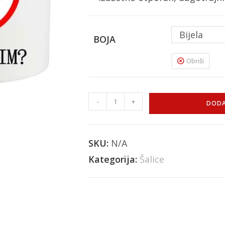
Bijela
BOJA
Obriši
-
+
DODA
SKU:
N/A
Kategorija:
Šalice