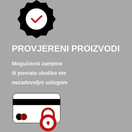
PROVJERENI PROIZVODI
Mogućnost zamjene
ili povrata ukoliko ste
nezadovoljni uslugom