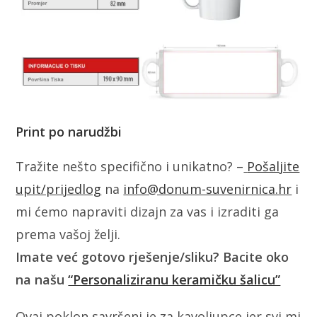
Print po narudžbi
Tražite nešto specifično i unikatno? –
Pošaljite
upit/prijedlog
na
info@donum-suvenirnica.hr
i
mi ćemo napraviti dizajn za vas i izraditi ga
prema vašoj želji.
Imate već gotovo rješenje/sliku? Bacite oko
na našu
“Personaliziranu keramičku šalicu”
Ovaj poklon savršeni je za kavoljupce jer svi mi